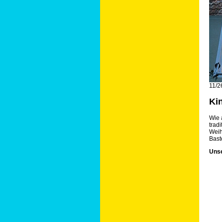
11/2
Ki
Wie 
trad
Weih
Bast
Unse