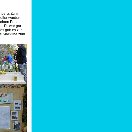
lmberg. Zum
teller wurden
einen Preis
t. Es war gar
fos gab es zur
ie Slackline zum