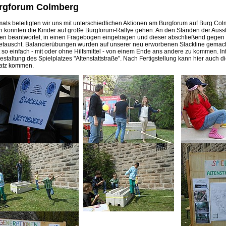
rgforum Colmberg
mals beteiligten wir uns mit unterschiedlichen Aktionen am Burgforum auf Burg Co
n konnten die Kinder auf große Burgforum-Rallye gehen. An den Ständen der Auss
en beantwortet, in einen Fragebogen eingetragen und dieser abschließend gegen 
etauscht. Balancierübungen wurden auf unserer neu erworbenen Slackline gemach
t so einfach - mit oder ohne Hilfsmittel - von einem Ende ans andere zu kommen. In
staltung des Spielplatzes "Altenstattstraße". Nach Fertigstellung kann hier auch d
atz kommen.