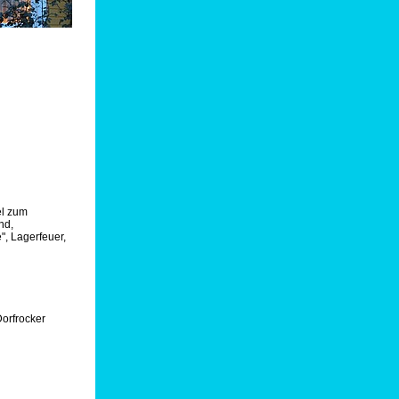
el zum
nd,
, Lagerfeuer,
orfrocker