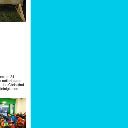
um die 24
notiert, dann
 das Christkind
leinigkeiten