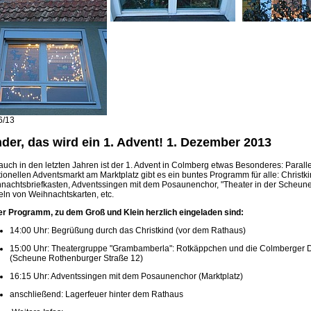
6/13
nder, das wird ein 1. Advent! 1. Dezember 2013
auch in den letzten Jahren ist der 1. Advent in Colmberg etwas Besonderes: Parall
itionellen Adventsmarkt am Marktplatz gibt es ein buntes Programm für alle: Christki
nachtsbriefkasten, Adventssingen mit dem Posaunenchor, "Theater in der Scheune"
eln von Weihnachtskarten, etc.
r Programm, zu dem Groß und Klein herzlich eingeladen sind:
14:00 Uhr: Begrüßung durch das Christkind (vor dem Rathaus)
15:00 Uhr: Theatergruppe "Grambamberla": Rotkäppchen und die Colmberger D
(Scheune Rothenburger Straße 12)
16:15 Uhr: Adventssingen mit dem Posaunenchor (Marktplatz)
anschließend: Lagerfeuer hinter dem Rathaus