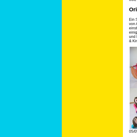
Or
Ein 
von 
eins
eini
und 
& Ki
05/0