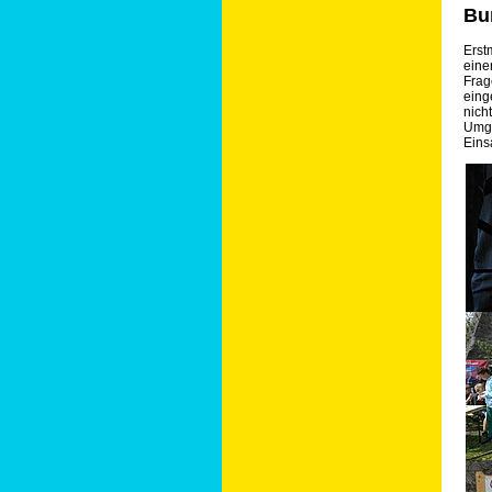
Bu
Erst
eine
Frag
eing
nich
Umge
Eins