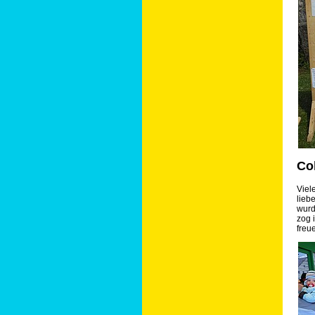
Co
Viel
lieb
wurd
zog 
freu