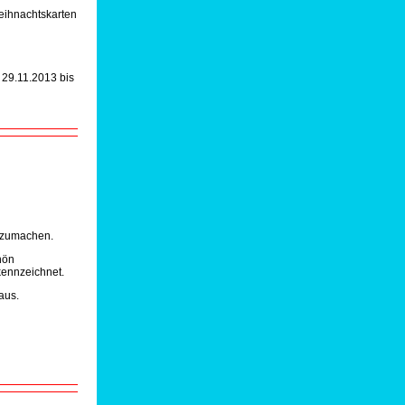
eihnachtskarten
, 29.11.2013 bis
itzumachen.
hön
kennzeichnet.
aus.