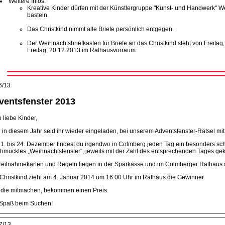
Weitere Infos:
Kreative Kinder dürfen mit der Künstlergruppe "Kunst- und Handwerk" W
basteln.
Das Christkind nimmt alle Briefe persönlich entgegen.
Der Weihnachtsbriefkasten für Briefe an das Christkind steht von Freitag
Freitag, 20.12.2013 im Rathausvorraum.
6/13
ventsfenster 2013
o liebe Kinder,
 in diesem Jahr seid ihr wieder eingeladen, bei unserem Adventsfenster-Rätsel m
1. bis 24. Dezember findest du irgendwo in Colmberg jeden Tag ein besonders sc
hmücktes „Weihnachtsfenster“, jeweils mit der Zahl des entsprechenden Tages ge
Teilnahmekarten und Regeln liegen in der Sparkasse und im Colmberger Rathaus 
Christkind zieht
am 4. Januar 2014 um 16:00 Uhr im Rathaus die Gewinner.
, die mitmachen, bekommen einen Preis.
 Spaß beim Suchen!
7/13