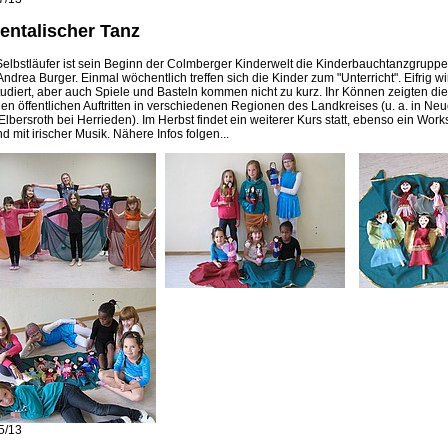
ientalischer Tanz
Selbstläufer ist sein Beginn der Colmberger Kinderwelt die Kinderbauchtanzgruppe
Andrea Burger. Einmal wöchentlich treffen sich die Kinder zum "Unterricht". Eifrig w
tudiert, aber auch Spiele und Basteln kommen nicht zu kurz. Ihr Können zeigten d
gen öffentlichen Auftritten in verschiedenen Regionen des Landkreises (u. a. in Ne
Elbersroth bei Herrieden). Im Herbst findet ein weiterer Kurs statt, ebenso ein Work
nd mit irischer Musik. Nähere Infos folgen...
5/13