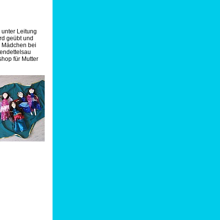
 unter Leitung
ird geübt und
ie Mädchen bei
uendettelsau
shop für Mutter